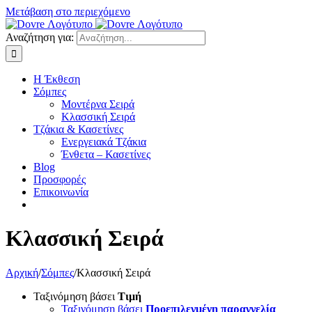
Μετάβαση στο περιεχόμενο
Αναζήτηση για:
Η Έκθεση
Σόμπες
Μοντέρνα Σειρά
Κλασσική Σειρά
Τζάκια & Κασετίνες
Ενεργειακά Τζάκια
Ένθετα – Κασετίνες
Blog
Προσφορές
Επικοινωνία
Κλασσική Σειρά
Αρχική
/
Σόμπες
/
Κλασσική Σειρά
Ταξινόμηση βάσει
Τιμή
Ταξινόμηση βάσει
Προεπιλεγμένη παραγγελία