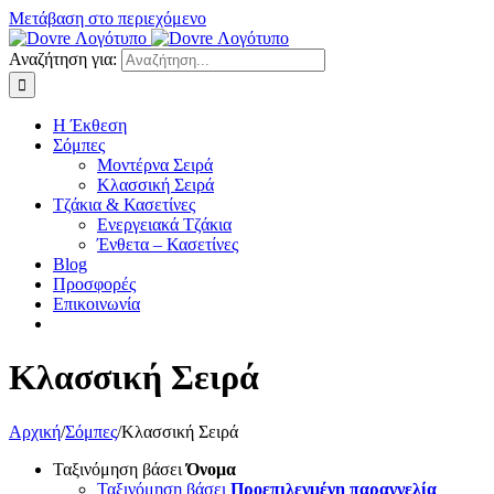
Μετάβαση στο περιεχόμενο
Αναζήτηση για:
Η Έκθεση
Σόμπες
Μοντέρνα Σειρά
Κλασσική Σειρά
Τζάκια & Κασετίνες
Ενεργειακά Τζάκια
Ένθετα – Κασετίνες
Blog
Προσφορές
Επικοινωνία
Κλασσική Σειρά
Αρχική
/
Σόμπες
/
Κλασσική Σειρά
Ταξινόμηση βάσει
Όνομα
Ταξινόμηση βάσει
Προεπιλεγμένη παραγγελία