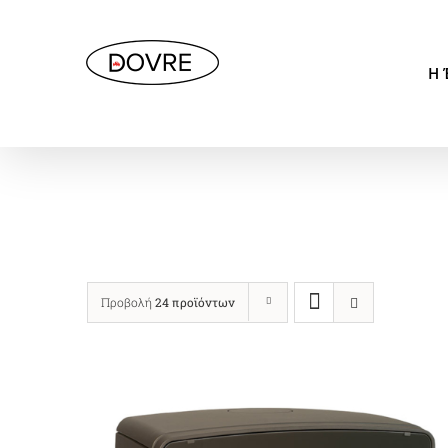
Μετάβαση
στο
Η 
περιεχόμενο
Μοντέρνα Σειρά
Προβολή
24 προϊόντων