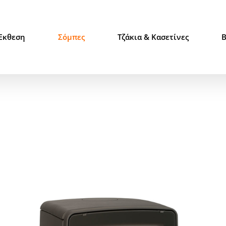
Έκθεση
Σόμπες
Τζάκια & Κασετίνες
B