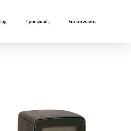
log
Προσφορές
Επικοινωνία
Αρχική
/
Σόμπες
/
Μοντέρνα Σειρά