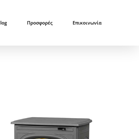
log
Προσφορές
Επικοινωνία
Αρχική
/
Σόμπες
/
Κλασσική Σειρά