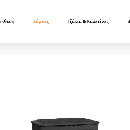
Έκθεση
Σόμπες
Τζάκια & Κασετίνες
B