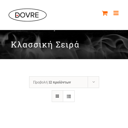
Μετάβαση
στο
περιεχόμενο
Κλασσική Σειρά
Προβολή
12 προϊόντων