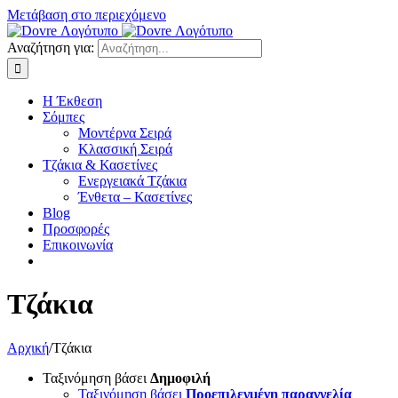
Μετάβαση στο περιεχόμενο
Αναζήτηση για:
Η Έκθεση
Σόμπες
Μοντέρνα Σειρά
Κλασσική Σειρά
Τζάκια & Κασετίνες
Ενεργειακά Τζάκια
Ένθετα – Κασετίνες
Blog
Προσφορές
Επικοινωνία
Τζάκια
Αρχική
/
Τζάκια
Ταξινόμηση βάσει
Δημοφιλή
Ταξινόμηση βάσει
Προεπιλεγμένη παραγγελία