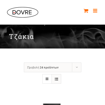
Μετάβαση
στο
περιεχόμενο
Τζάκια
Προβολή
24 προϊόντων