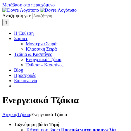
Μετάβαση στο περιεχόμενο
Αναζήτηση για:
Η Έκθεση
Σόμπες
Μοντέρνα Σειρά
Κλασσική Σειρά
Τζάκια & Κασετίνες
Ενεργειακά Τζάκια
Ένθετα – Κασετίνες
Blog
Προσφορές
Επικοινωνία
Ενεργειακά Τζάκια
Αρχική
/
Τζάκια
/
Ενεργειακά Τζάκια
Ταξινόμηση βάσει
Τιμή
Ταξινόμηση βάσει
Προεπιλεγμένη παραγγελία