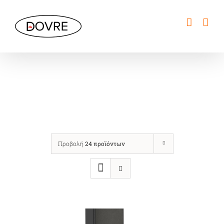
Μετάβαση
στο
περιεχόμενο
Τζάκια
Προβολή
24 προϊόντων