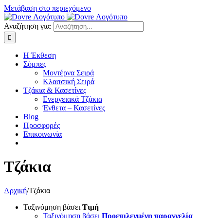
Μετάβαση στο περιεχόμενο
Αναζήτηση για:
Η Έκθεση
Σόμπες
Μοντέρνα Σειρά
Κλασσική Σειρά
Τζάκια & Κασετίνες
Ενεργειακά Τζάκια
Ένθετα – Κασετίνες
Blog
Προσφορές
Επικοινωνία
Τζάκια
Αρχική
/
Τζάκια
Ταξινόμηση βάσει
Τιμή
Ταξινόμηση βάσει
Προεπιλεγμένη παραγγελία