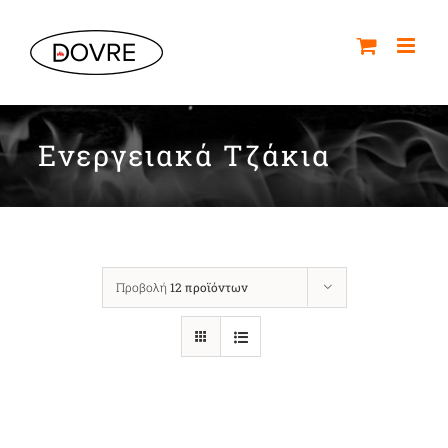
Μετάβαση
στο
περιεχόμενο
Ενεργειακά Τζάκια
Προβολή
12 προϊόντων